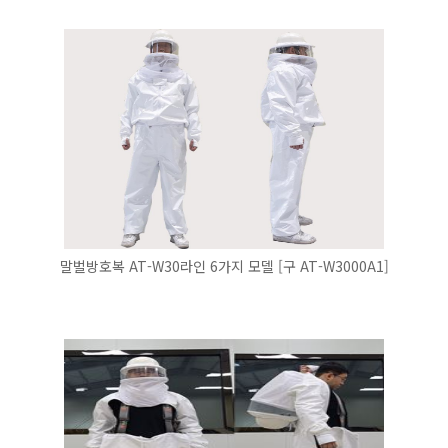
말벌방호복 AT-W30라인 6가지 모델 [구 AT-W3000A1]