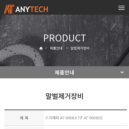
Tog
navi
PRODUCT
제품안내
말벌제거장비
제품안내
말벌제거장비
제 목
스크래퍼 AT-W93EX [구 AT-9003EX]