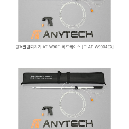
원격말벌퇴치기 AT-W90F_하드케이스 [구 AT-W9004EX]