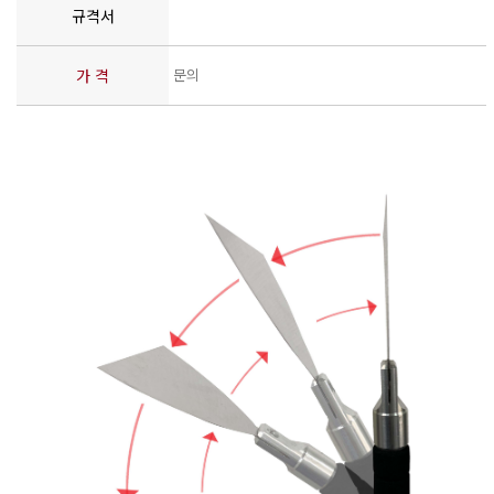
규격서
가 격
문의