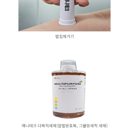
벌침제거기
애니테크 다목적세제(말벌방호복, 그물망세척 세제)