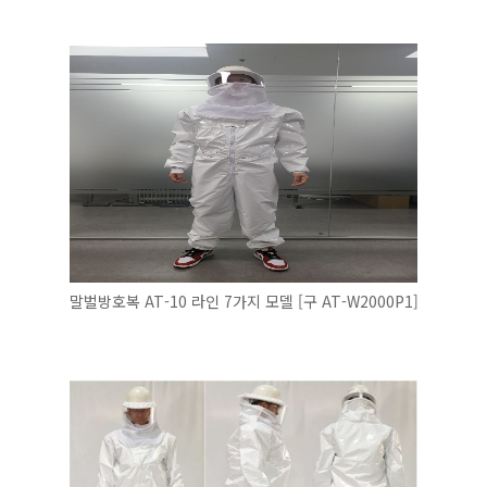
말벌방호복 AT-10 라인 7가지 모델 [구 AT-W2000P1]