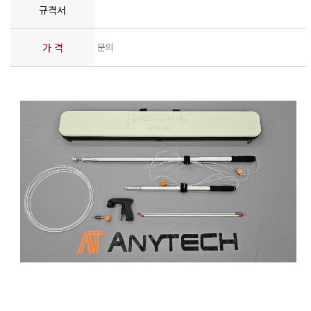
규격서
가 격
문의