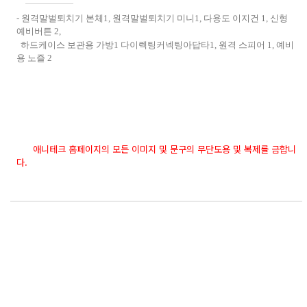
-
원격말벌퇴치기 본체
1,
원격말벌퇴치기 미니
1,
다용도 이지건
1,
신형
예비버튼
2,
하드케이스 보관용 가방
1
다이렉팅커넥팅아답타
1,
원격 스피어
1,
예비
용 노즐
2
애니테크 홈페이지의 모든 이미지 및 문구의 무단도용 및 복제를 금합니
다.