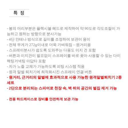
-
봉의 머리부분은 플렉시블 헤드로 제작하여 약
90
도로 각도조절이 가
능하고 원하는 방향으로 분사가능
- 4
단 안테나 방식으로 길이를 조정하여 보관이 용이
-
전체 무게가
272g
이내로 더욱 가벼워짐
–
원거리용
-
스프레이분사가 쉽도록 도와주는 다용도 이지 건 포함
-
버튼과 이지건이 필요없이 스프레이를 바로 꽂아 사용할 수 있는 다이
렉팅거넥팅 아답타 포함
-
자가 노즐 교체가 가능하도록 피팅 시스템 적용
-
원격 말벌 퇴치기에 최적화시킨 스프레이 연결 버튼
-
원거리
,
근거리의 말벌에 효과적으로 사용 가능한 원격말벌퇴치기
2
종
세트
- 2
단으로 분리되는 스피어로 천장 속
,
벽 뒤의 공간의 벌집 제거 가능
-
전용 하드케이스로 장비를 안전하게 보관 가능