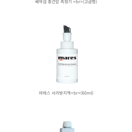
쎄악섭 중간압 측정기 <br>(고급형)
마레스 서리방지액<br>(60ml)