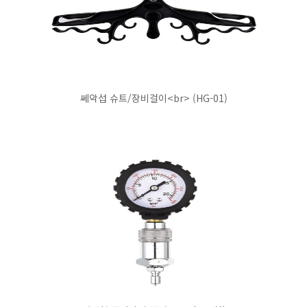
쎄악섭 슈트/장비걸이<br> (HG-01)