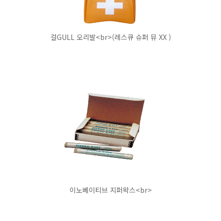
걸GULL 오리발<br>(레스큐 슈퍼 뮤 XX )
이노베이티브 지퍼왁스<br>