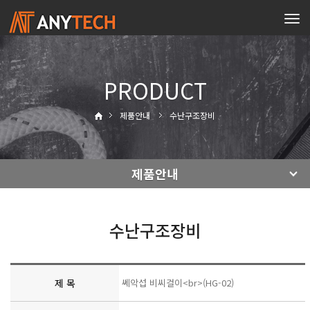
Tog
navi
PRODUCT
제품안내
수난구조장비
제품안내
수난구조장비
제 목
쎄악섭 비씨걸이<br>(HG-02)