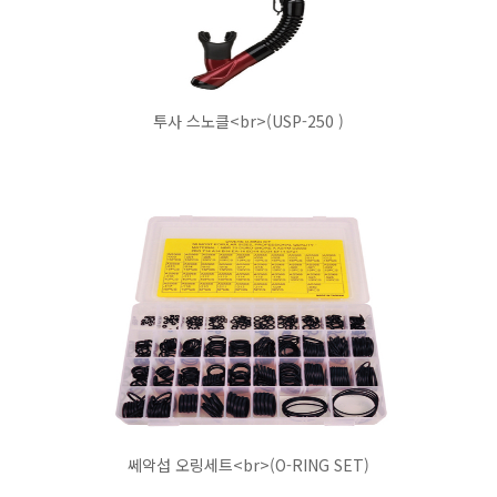
투사 스노클<br>(USP-250 )
쎄악섭 오링세트<br>(O-RING SET)