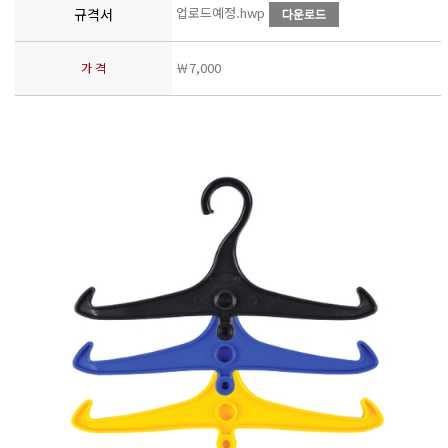
업로드예정.hwp
규격서
￦7,000
가 격