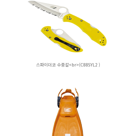
스파이더코 수중칼<br>(C88SYL2 )