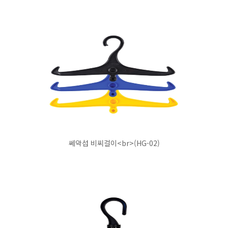
쎄악섭 비씨걸이<br>(HG-02)