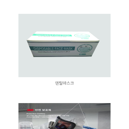
덴탈마스크