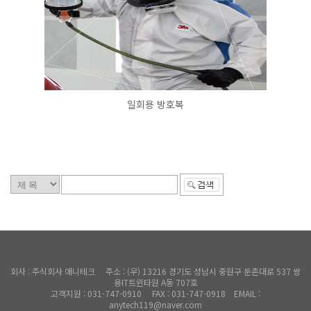
일회용 방호복
회사 : 주식회사 애니테크 주소 : (우) 13216 경기도 성남시 중원구 둔촌대로 537 쌍
용IT트윈타원 A동 707호
고객지원 : 031-747-0910 FAX : 031-747-0918 EMAIL :
anytech119@naver.com