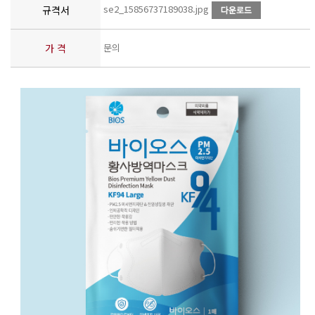
se2_15856737189038.jpg
규격서
가 격
문의