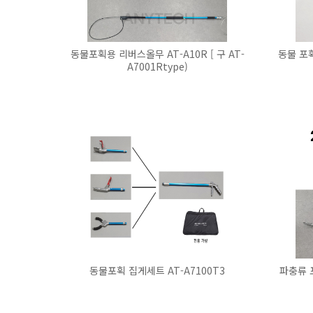
동물포획용 리버스올무 AT-A10R [ 구 AT-
동물 포획
A7001Rtype)
동물포획 집게세트 AT-A7100T3
파충류 포