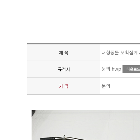
대형동물 포획집게 AT-
제 목
문의.hwp
규격서
문의
가 격