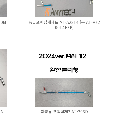
10M
동물포획집게세트 AT-A22T4 [구 AT-A72
00T4EXP]
2N
파충류 포획집게2 AT-20SD