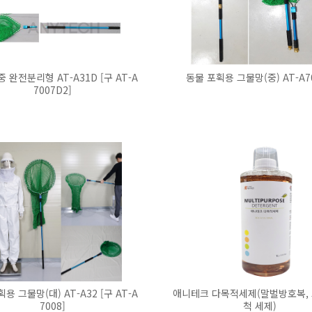
 완전분리형 AT-A31D [구 AT-A
동물 포획용 그물망(중) AT-A7
7007D2]
용 그물망(대) AT-A32 [구 AT-A
애니테크 다목적세제(말벌방호복,
7008]
척 세제)