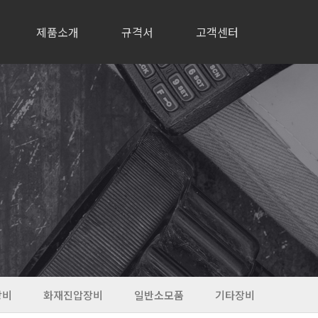
제품소개
규격서
고객센터
장비
화재진압장비
일반소모품
기타장비