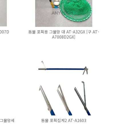
007D
동물 포획용 그물망 대 AT-A32GX [구 AT-
A7008D2GX]
 그물망세
동물 포획집게2 AT-A1603