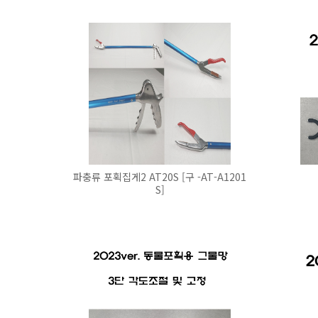
파충류 포획집게2 AT20S [구 -AT-A1201
S]