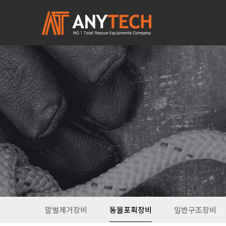
말벌제거장비
동물포획장비
일반구조장비