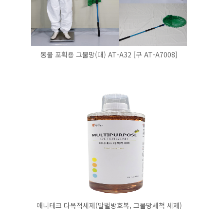
동물 포획용 그물망(대) AT-A32 [구 AT-A7008]
애니테크 다목적세제(말벌방호복, 그물망세척 세제)