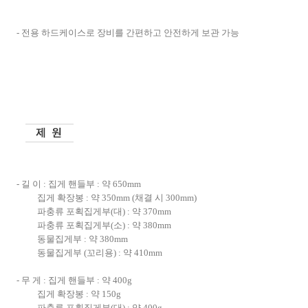
-
전용 하드케이스로 장비를 간편하고 안전하게 보관 가능
-
길 이
:
집게 핸들부
:
약
650mm
집게 확장봉
:
약
350mm (
채결 시
300mm)
파충류 포획집게부
(
대
) :
약
370mm
파충류 포획집게부
(
소
) :
약
380mm
동물집게부
:
약
380mm
동물집게부
(
꼬리용
) :
약
410mm
-
무 게
:
집게 핸들부
:
약
400g
집게 확장봉
:
약
150g
파충류 포획집게부
(
대
) :
약
400g