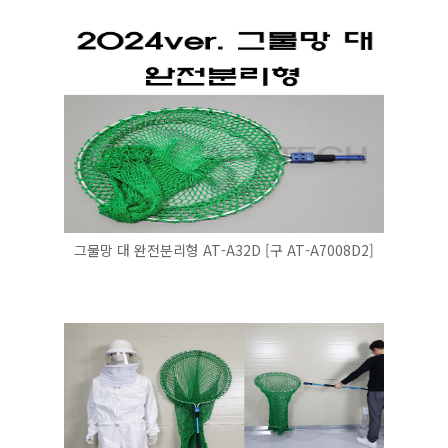
그물망 대 완전분리형 AT-A32D [구 AT-A7008D2]