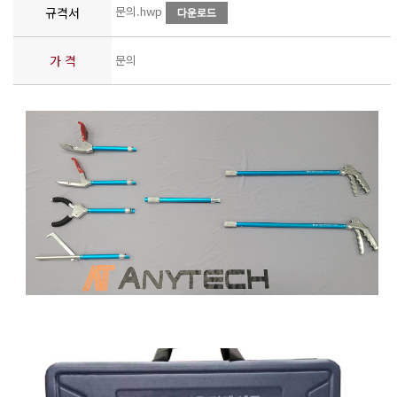
문의.hwp
규격서
가 격
문의