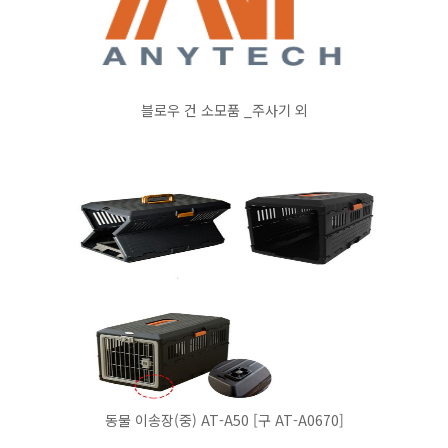
블로우 건 소모품 _주사기 외
동물 이송장(중) AT-A50 [구 AT-A0670]