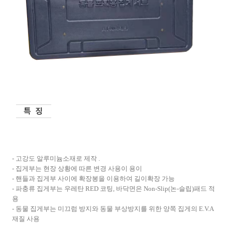
-
고강도 알루미늄소재로 제작
.
-
집게부는 현장 상황에 따른 변경 사용이 용이
-
핸들과 집게부 사이에 확장봉을 이용하여 길이확장 가능
-
파충류 집게부는 우레탄
RED
코팅
,
바닥면은
Non-Slip(
논
-
슬립
)
패드 적
용
-
동물 집게부는 미끄럼 방지와 동물 부상방지를 위한 양쪽 집게의
E.V.A
재질 사용