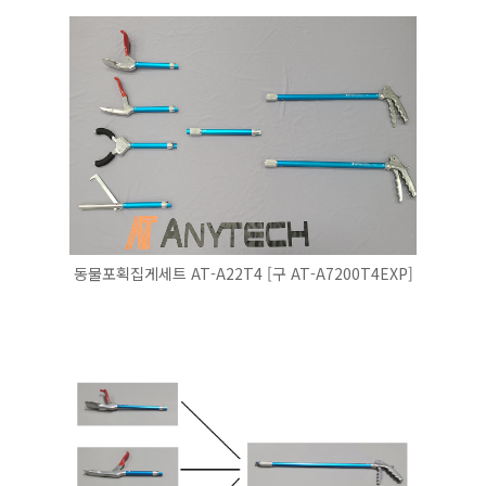
동물포획집게세트 AT-A22T4 [구 AT-A7200T4EXP]