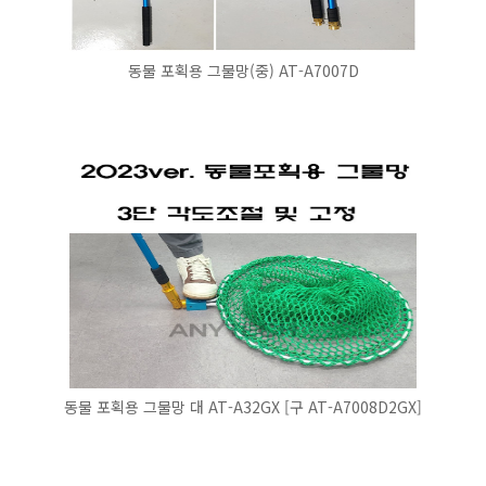
동물 포획용 그물망(중) AT-A7007D
동물 포획용 그물망 대 AT-A32GX [구 AT-A7008D2GX]