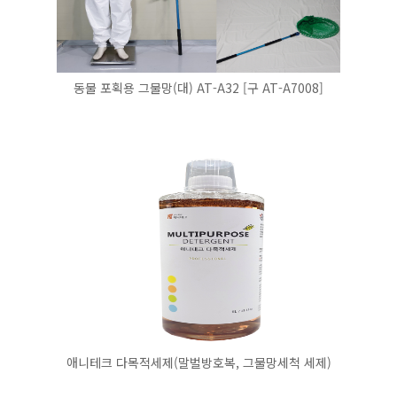
동물 포획용 그물망(대) AT-A32 [구 AT-A7008]
애니테크 다목적세제(말벌방호복, 그물망세척 세제)