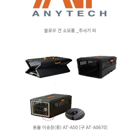
블로우 건 소모품 _주사기 외
동물 이송장(중) AT-A50 [구 AT-A0670]