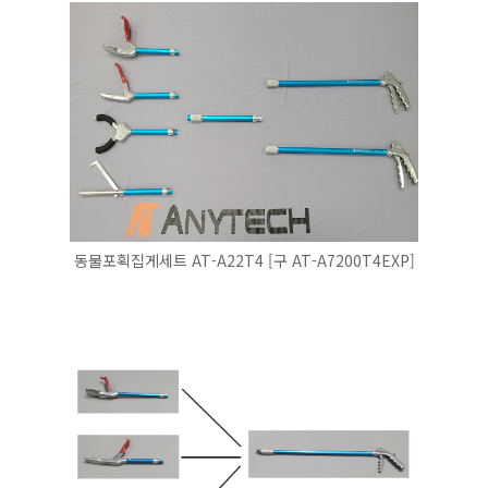
동물포획집게세트 AT-A22T4 [구 AT-A7200T4EXP]