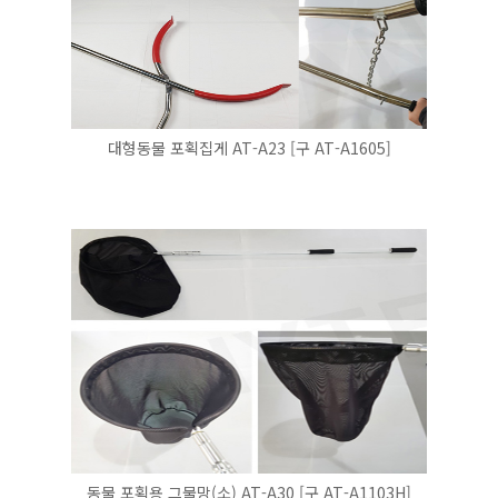
대형동물 포획집게 AT-A23 [구 AT-A1605]
동물 포획용 그물망(소) AT-A30 [구 AT-A1103H]