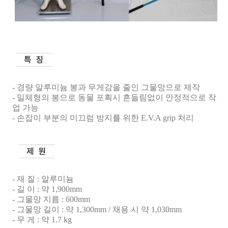
-
경량 알루미늄 봉과 무게감을 줄인 그물망으로 제작
-
일체형의 봉으로 동물 포획시 흔들림없이 안정적으로 작
업 가능
-
손잡이 부분의 미끄럼 방지를 위한
E.V.A grip
처리
-
재 질
:
알루미늄
-
길 이
:
약
1,900mm
-
그물망 지름
: 600mm
-
그물망 길이
:
약
1,300mm /
채용 시 약
1,030mm
-
무 게
:
약
1.7 kg