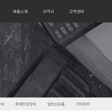
제품소개
규격서
고객센터
장비
화재진압장비
일반소모품
기타장비