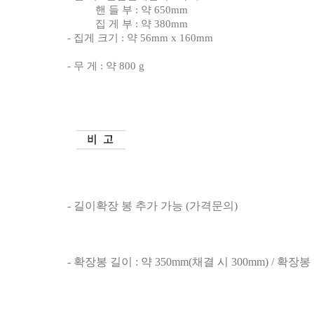
핸 들 부
:
약
650mm
집 게 부
:
약
380mm
-
집게 크기
:
약
56mm x 160mm
-
무 게
:
약
800 g
-
길이확장 봉 추가 가능
(
가격문의
)
-
확장봉 길이
:
약
350mm(
채결 시
300mm) /
확장봉