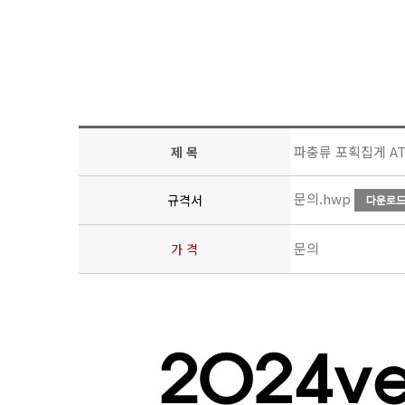
파충류 포획집게 AT-A
제 목
문의.hwp
규격서
문의
가 격