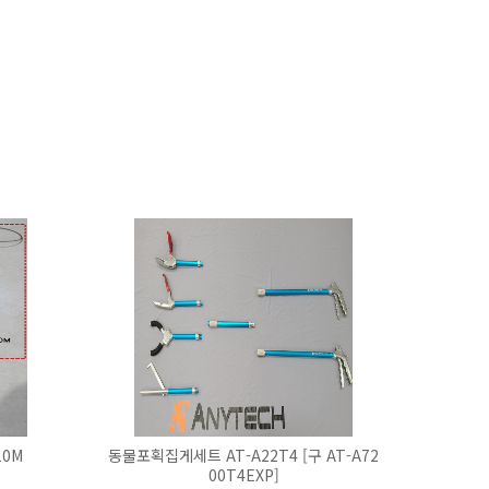
10M
동물포획집게세트 AT-A22T4 [구 AT-A72
00T4EXP]