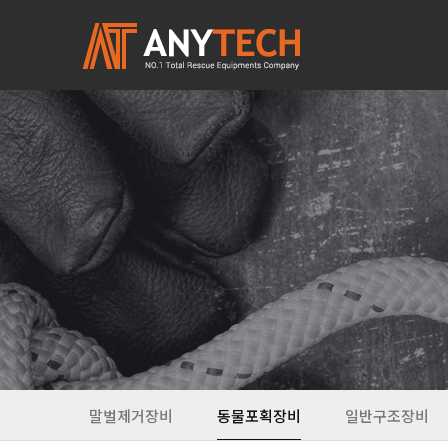
말벌제거장비
동물포획장비
일반구조장비