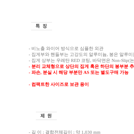
-
비노출 와이어 방식으로 심플한 외관
-
집게부와 핸들부는 고강도의 알루미늄
,
봉은 알루미
-
집게 상부는 우레탄
RED
코팅
,
바닥면은
Non-Slip(
-
분리 교체형으로 상단의 집게 혹은 하단의 봉부분 추
-
파손
,
분실 시 해당 부분만
AS
또는 별도구매 가능
-
컴팩트한 사이즈로 보관 용이
-
길 이
:
결합전체길이
:
약
1,030 mm